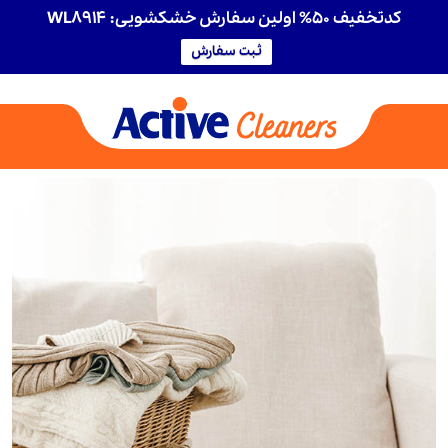
کدتخفیف 50% اولین سفارش خشکشویی: WL8914
ثبت سفارش