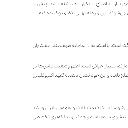
مان
210.000 تومان
یاز به اصلاح یا تکرار اتو داشته باشد، پیش از
ل می‌شوند. این مرحله نهایی، تضمین‌کننده کیفیت
350.000 تومان
560.000 تومان
مان
170.000 تومان
افت است. با استفاده از سامانه هوشمند، مشتریان
ان
100.000 تومان
ارند، بسیار حیاتی است. اعلام وضعیت لباس‌ها در
90.000 تومان
یت سفارش خود مطلع باشد و این خود نشان‌ دهنده تعهد اکتیوکلینرز
مان
350.000 تومان
1.190.000 تومان
ی‌شود، نه یک قیمت ثابت و عمومی. این رویکرد
560.000 تومان
یک شستشوی ساده باشد و چه نیازمند لکه‌بری تخصصی
840.000 تومان