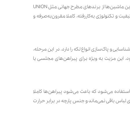
پیراهن‌ها در ماشین‌های تمام استیل و تک‌شوی مخصوص، با شوینده‌های اختصاصی اکتیو شسته می‌شوند. گفتیم که این ماشین‌ها از برندهای مطرح جهانی مثل UNION
مان
210.000 تومان
 و تکنولوژی به‌کاررفته، کاملا مقرون‌به‌صرفه و
190.000 تومان
420.000 تومان
 کربن فعال، قابلیت شناسایی و پاک‌سازی انواع لکه را دارد. در این مرحله،
مان
630.000 تومان
ین مزیت به ‌ویژه برای پیراهن‌های مجلسی یا
مان
840.000 تومان
560.000 تومان
230.000 تومان
 از مهم‌ترین مراحل، اتوکشی دقیق و بدون برق‌افتادگی است. در اکتیو کلینرز از اتوهای مانکنی و پنوماتیک SIDI استفاده می‌شود که باعث می‌شود پیراهن‌ها کاملا
لباس باقی نمی‌ماند و جنس پارچه در برابر حرارت
مان
280.000 تومان
مان
170.000 تومان