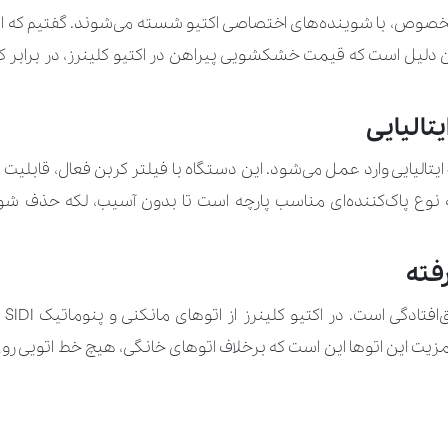
بلوز
140.000 تو
یل است که قیمت خشکشویی پیراهن در اکتیو کلینرز، در برابر کیفیت
پاپیون
تالیایی
پافر
اگر پیراهن شما دچار لکه باشد، دستگاه لکه‌بر SIDI ایتالیایی وارد عمل می‌شود. این دستگاه با فیلتر
پالتو
310.000 تو
اک‌کننده‌ای مناسب پارچه است تا بدون آسیب، لکه حذف شود. ا
پالتو کار شده
490.000 تو
پرچم بزرگ
فته
پرچم کوچک
یکی
ت این اتوها این است که برخلاف اتوهای خانگی، هیچ خط اتویی روی 
پلیور
210.000 تو
پیراهن
120.000 تو