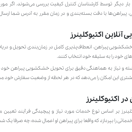
تاپ
140.000 تو
 دیگر توسط کارشناسان کنترل کیفیت بررسی می‌شوند. اگر موردی ن
، پیراهن‌ها با دقت بسته‌بندی و در زمان مقرر به آدرس شما ارسا
تور عروس ساده
تور عروس کار شده
نلاین اکتیوکلینرز
تیشرت
120.000 تو
وزه خشکشویی پیراهن، انعطاف‌پذیری کامل در زمان‌بندی تحویل و دری
ای خود را به سلیقه خود انتخاب کنند.
جلیقه
60.000 توم
داشته و نیاز به هماهنگی دقیق برای تحویل خشکشویی پیراهن خود د
جوراب
راحل پردازش از طریق تکنولوژی RFID، به مشتری این امکان را می‌دهد که در هر لحظه از وضع
چادر
210.000 تو
ر اکتیوکلینرز
چمدان بزرگ
ینرز بر اساس نوع خدمات مورد نیاز و پیچیدگی فرآیند تعیین م
چمدان کوچک و کابینی
 خدماتی را بپردازد که واقعا برای پیراهن او اعمال شده؛ چه صرفا 
چمدان متوسط