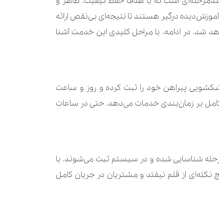
ندمرحله‌ای است که با هدف حفظ کیفیت، ظاهر و
زش‌دیده درگیر هستند تا نتیجه‌ای بی‌نقص ارائه
مان
270.000 تومان
 شد. در ادامه، با مراحل کلیدی این خدمت آشنا
مان
350.000 تومان
910.000 تومان
 خشکشویی پیراهن خود را ثبت کرده و روز و ساعت
210.000 تومان
امل بر زمان‌بندی خدمات می‌دهد. حتی در ساعات
مان
560.000 تومان
ومان
840.000 تومان
ن مرحله شناسایی شده و در سیستم ثبت می‌شوند. با
مان
630.000 تومان
هیچ نکته‌ای از قلم نیفتد و مشتریان در جریان کامل
مان
1.960.000 تومان
مان
770.000 تومان