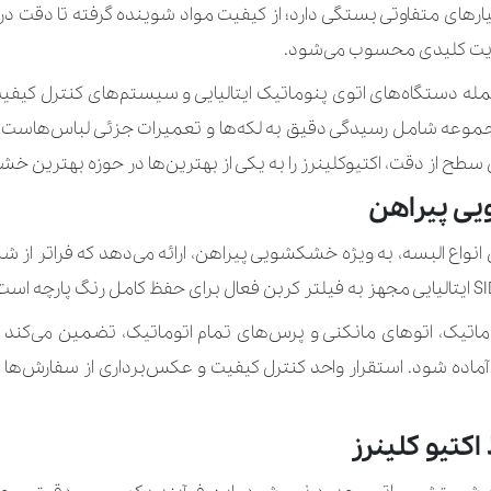
میز ناهارخوری (۱۰۰ سانتی‌متر)
های متفاوتی بستگی دارد؛ از کیفیت مواد شوینده گرفته تا دقت در 
یت کلیدی محسوب می‌شود.
میز ناهارخوری (۵۰ سانتی‌متر)
‌های اتوی پنوماتیک ایتالیایی و سیستم‌های کنترل کیفیت مبتنی بر RFID، سعی کرده است ت
آغوشی کودک
مجموعه شامل رسیدگی دقیق به لکه‌ها و تعمیرات جزئی لباس‌هاست 
این سطح از دقت، اکتیوکلینرز را به یکی از بهترین‌ها در حوزه بهترین
پتو کودک
یی پیراهن
تشک کودک
انواع البسه، به ویژه خشکشویی پیراهن، ارائه می‌دهد که فراتر 
صندلی کودک و کریر
عروسک بزرگ
ماتیک، اتوهای مانکنی و پرس‌های تمام اتوماتیک، تضمین می‌کند
ماده شود. استقرار واحد کنترل کیفیت و عکس‌برداری از سفارش‌ها 
عروسک معمولی
کالسکه کودک و گهواره
تیو کلینرز
کفش کودک و نوزاد