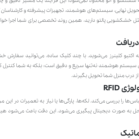
 به شستشو و اتو محدود نمی‌شود؛ این فرآیند یک مسیر دقیق و چ
حویل نهایی، سیستم‌های هوشمند، تجهیزات پیشرفته و کارشناسان آمو
لباس کودک و نوزاد
190.000 تو
ل خشکشویی پالتو دارید، همین روند تخصصی برای شما اجرا خواهد
لباس مجلسی کودک
260.000 تو
دریافت
اقلام خاص 1
انه اکتیو کلینرز می‌شوید. با چند کلیک ساده، می‌توانید سفارش
اقلام خاص 2
 سیستم هوشمند نه‌تنها سریع و دقیق است؛ بلکه به شما کنترل ک
اورکت
210.000 تو
ا از درب منزل شما تحویل بگیرند.
ی RFID
اورکت پر
350.000 ت
اس‌ها را بررسی می‌کند. لکه‌ها، پارگی‌ها یا نیاز به تعمیرات در ای
بارانی
280.000 تو
ر تمام مراحل به ‌صورت دیجیتال پیگیری می‌شود. این دقت باعث می‌شود 
بارانی چرم طبیعی
560.000 تو
ماتیک
بارانی چرم مصنوعی
450.000 تو