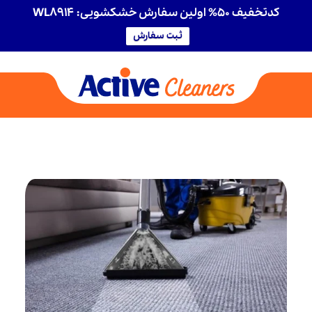
کدتخفیف 50% اولین سفارش خشکشویی: WL8914
ثبت سفارش