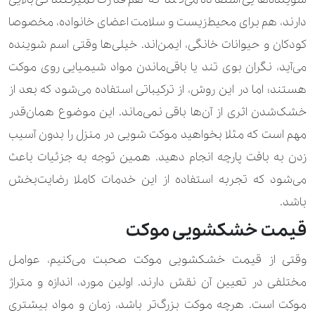
دارند، هم برای محیط‌زیست و سلامت اعضای خانواده، مخصوصا
240.000 تومان
عروسک معمولی
کودکان و حیوانات خانگی، ایمن‌اند. خیلی‌ها وقتی اسم شوینده
280.000 تومان
490.000 تومان
می‌آید، نگران بوی تند یا باقی‌ماندن مواد شیمیایی روی موکت
قبا
هستند؛ اما در این روش، از ترکیباتی استفاده می‌شود که بعد از
630.000 تومان
کاپشن
خشک‌شدن اثری از آن‌ها باقی نمی‌ماند. این موضوع همان‌قدر
2.100.000 تومان
کاپشن اسکی
مهم است که مثلا بخواهید موکت شویی در منزل را بدون آسیب
زدن به بافت پارچه انجام دهید. همین توجه به جزئیات باعث
490.000 تومان
کاپشن بهاره
می‌شود که تجربه استفاده از این خدمات کاملا رضایت‌بخش
350.000 تومان
840.000 تومان
کاپشن پر
باشد.
قیمت خشکشویی موکت
2.100.000 تومان
کاپشن چرم
وقتی از قیمت خشکشویی موکت صحبت می‌کنیم، عوامل
250.000 تومان
350.000 تومان
کت
مختلفی در تعیین آن نقش دارند. اولین مورد، اندازه و متراژ
260.000 تومان
420.000 تومان
کت پشمی
موکت است. هرچه موکت بزرگ‌تر باشد، زمان و مواد بیشتری