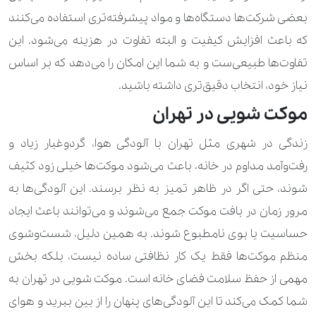
بعضی شرکت‌ها دستگاه‌ها و مواد پیشرفته‌تری استفاده می‌کنند
490.000 تومان
کیف کوله پشتی
که باعث افزایش کیفیت و البته تفاوت در هزینه می‌شود. این
تفاوت‌ها طبیعی‌ست و به شما این امکان را می‌دهد که بر اساس
140.000 تومان
280.000 تومان
لباس زنانه
نیاز خود، انتخاب دقیق‌تری داشته باشید.
560.000 تومان
840.000 تومان
لباس شب زنانه
موکت شویی در تهران
840.000 تومان
1.120.000 تومان
لباس شب زنانه کارشده
زندگی در شهری مثل تهران با آلودگی هوا، گردوغبار زیاد و
2.800.000 تومان
لباس عروس ساده
رفت‌وآمد مداوم در خانه، باعث می‌شود موکت‌ها خیلی زود کثیف
شوند، حتی اگر در ظاهر تمیز به نظر برسند. این آلودگی‌ها به
5.600.000 تومان
لباس عروس کار شده
مرور زمان در بافت موکت جمع می‌شوند و می‌توانند باعث ایجاد
190.000 تومان
270.000 تومان
لباس کودک و نوزاد
حساسیت یا بوی نامطبوع شوند. به همین دلیل، شست‌وشوی
منظم موکت‌ها فقط یک کار نظافتی ساده نیست، بلکه بخش
2.100.000 تومان
لباس موتور سواری
مهمی از حفظ سلامت فضای خانه است. موکت شویی در تهران به
250.000 تومان
350.000 تومان
مانتو
شما کمک می‌کند تا این آلودگی‌های پنهان را از بین ببرید و هوای