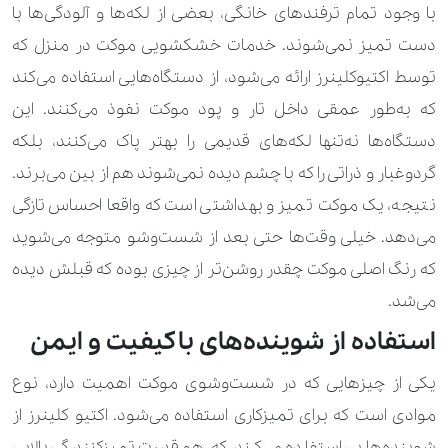
با وجود تمام ترفندهای خانگی، بعضی از لکه‌ها و آلودگی‌ها با
100.000 تومان
190.000 تومان
شال گردن
دست تمیز نمی‌شوند. خدمات خشکشویی موکت در منزل که
350.000 تومان
شال و روسری ابریشمی
توسط اکتیوکلینرز ارائه می‌شود، از دستگاه‌هایی استفاده می‌کند
که به‌طور عمقی داخل تار و پود موکت نفوذ می‌کنند. این
120.000 تومان
170.000 تومان
شلوار
دستگاه‌ها نه‌تنها لکه‌های قدیمی را بهتر پاک می‌کنند، بلکه
900.000 تومان
شلوار اسکی
گردوغبار و ذراتی را که با چشم دیده نمی‌شوند هم از بین می‌برند.
نتیجه، یک موکت تمیز و بهداشتی است که واقعا احساس تازگی
90.000 تومان
140.000 تومان
شلوارک
می‌دهد. خیلی وقت‌ها حتی بعد از شست‌وشو متوجه می‌شوید
700.000 تومان
شنل عروس
که رنگ اصلی موکت چقدر روشن‌تر از چیزی بوده که قبلش دیده
می‌شد.
140.000 تومان
210.000 تومان
شومیز
استفاده از شوینده‌های باکیفیت و ایمن
230.000 تومان
310.000 تومان
شومیز کارشده
یکی از چیزهایی که در شست‌وشوی موکت اهمیت دارد، نوع
280.000 تومان
490.000 تومان
عبا
موادی است که برای تمیزکاری استفاده می‌شود. اکتیو کلینرز از
شوینده‌هایی استفاده می‌کند که هم قدرت تمیزکنندگی بالایی
800.000 تومان
عروسک بزرگ