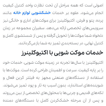
اصولی است که همه مراحل آن تحت نظارت واحد کنترل کیفیت
350.000 تومان
آغوشی کودک
انجام می‌شود. علاوه بر خدمات
خشکشویی لوازم خانه
مانند
560.000 تومان
پتو کودک
پرده، پتو و فرش، اکتیوکلینرز برای موکت‌های اداری و خانگی نیز
سرویس‌های تخصصی ارائه می‌دهد. سفیران مجموعه در زمان
700.000 تومان
تشک کودک
دلخواه شما موکت‌ها را تحویل گرفته و پس از شستشوی کامل و
1.400.000 تومان
صندلی کودک و کریر
کنترل نهایی، در بسته‌بندی تمیز به شما بازمی‌گردانند.
خدمات موکت شویی با اکتیوکلینرز
1.120.000 تومان
عروسک بزرگ
اکتیوکلینرز با سال‌ها تجربه در زمینه موکت شویی، خدمات خود
340.000 تومان
عروسک معمولی
را بر پایه کیفیت، سرعت و اطمینان طراحی کرده است. موکت‌ها با
1.400.000 تومان
کالسکه کودک و گهواره
استفاده از دستگاه‌های صنعتی مجهز به فیلتر کربن فعال و
شوینده‌های استاندارد، بدون آسیب به تار و پود تمیز می‌شوند.
490.000 تومان
کفش کودک و نوزاد
لکه‌های قدیمی و چربی‌ها با محلول‌های تخصصی از بین می‌روند
190.000 تومان
270.000 تومان
لباس کودک و نوزاد
و پس از آن مرحله خشک‌کردن کامل با دستگاه‌های دمنده