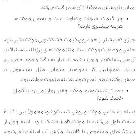
اجرایی با پوشش محافظ از آن‌ها مراقبت می‌کند.
280.000 تومان
490.000 تومان
رومیزی ترمه کوچک
چرا قیمت خدمات متفاوت است و بعضی موکت‌ها
هزینه بیشتری دارند؟
560.000 تومان
840.000 تومان
رومیزی ترمه متوسط
چیزی که بیشتر از همه روی قیمت خشکشویی موکت تاثیر دارد،
210.000 تومان
330.000 تومان
رومیزی کوچک
جنس و وضعیت موکت است. مثلا موکت‌های پرزبلند، دستباف یا
280.000 تومان
420.000 تومان
رومیزی متوسط
آن‌هایی که لکه‌دار و چرب شده‌اند، نیاز به دقت و مواد خاص‌تری
دارند. همچنین اگر بخواهید خدماتی مثل ضدعفونی یا
270.000 تومان
رویه مبل تک نفره
خوش‌بوکننده هم انجام شود، هزینه متفاوت خواهد بود.
540.000 تومان
رویه مبل دو نفره
بعد از شست‌وشو، موکت چقدر زمان می‌برد تا کامل
خشک شود؟
800.000 تومان
رویه مبل سه نفره
بسته به جنس موکت و روش شست‌وشو، معمولاً بین ۳ تا ۶
170.000 تومان
280.000 تومان
سجاده
ساعت طول می‌کشد تا موکت کاملا خشک شود. البته چون از
120.000 تومان
سرویس آشپزخانه پارچه ای
دستگاه‌های مخصوص با قابلیت مکش آب استفاده می‌شود،