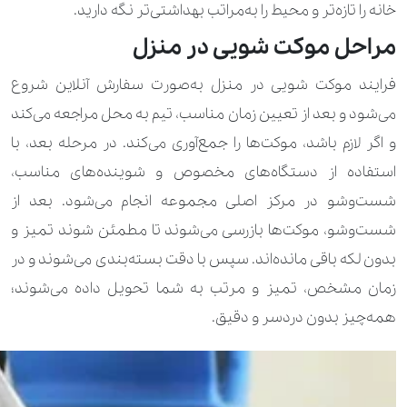
خانه را تازه‌تر و محیط را به‌مراتب بهداشتی‌تر نگه دارید.
310.000 تومان
610.000 تومان
مانتو مجلسی
مراحل موکت شویی در منزل
350.000 تومان
مایو
فرایند موکت شویی در منزل به‌صورت سفارش آنلاین شروع
50.000 تومان
100.000 تومان
مقنعه
می‌شود و بعد از تعیین زمان مناسب، تیم به محل مراجعه می‌کند
و اگر لازم باشد، موکت‌ها را جمع‌آوری می‌کند. در مرحله بعد، با
170.000 تومان
280.000 تومان
هودی
استفاده از دستگاه‌های مخصوص و شوینده‌های مناسب،
170.000 تومان
310.000 تومان
وست
شست‌وشو در مرکز اصلی مجموعه انجام می‌شود. بعد از
شست‌وشو، موکت‌ها بازرسی می‌شوند تا مطمئن شوند تمیز و
980.000 تومان
انواع تشک
بدون لکه باقی مانده‌اند. سپس با دقت بسته‌بندی می‌شوند و در
350.000 تومان
انواع روتختی
زمان مشخص، تمیز و مرتب به شما تحویل داده می‌شوند؛
همه‌چیز بدون دردسر و دقیق.
420.000 تومان
انواع روفرشی (کوچک تا 8 متر مربع)
280.000 تومان
بالشت
560.000 تومان
بالشت پر