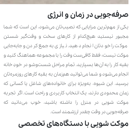
100.000 تومان
190.000 تومان
روسری
صرفه‌جویی در زمان و انرژی
210.000 تومان
400.000 تومان
ژاکت بلند
یکی از مهم‌ترین مزایایی که نصیب‌تان می‌شود، این است که شما
170.000 تومان
330.000 تومان
ژاکت ساده
مجبور نیستید هیچ‌کدام از کارهای سخت و وقت‌گیر شستن
270.000 تومان
450.000 تومان
سارافن
موکت را خودتان انجام دهید. نیازی به جمع‌کردن و جابه‌جایی
موکت نیست؛ فقط کافی‌ست وقت را با مجموعه هماهنگ کنید و
100.000 تومان
ساق دست
بقیه کار را به آن‌ها بسپارید. تمام مراحل شست‌وشو در خودِ خانه
2.800.000 تومان
ست اسکی
انجام می‌شود و شما می‌توانید هم‌زمان به بقیه کارهای روزمره‌تان
برسید. این شیوه، به‌ویژه برای خانواده‌های شاغل یا کسانی که
260.000 تومان
420.000 تومان
سرهمی
زمان محدودی دارند، یک انتخاب کاربردی و راحت است. اگر تجربه
420.000 تومان
560.000 تومان
سرهمی کار شده
موکت شویی در منزل را داشته باشید، خوب می‌دانید که
صرفه‌جویی در وقت چقدر ارزشمند است.
170.000 تومان
280.000 تومان
سویشرت
موکت شویی با دستگاه‌های تخصصی
100.000 تومان
190.000 تومان
شال