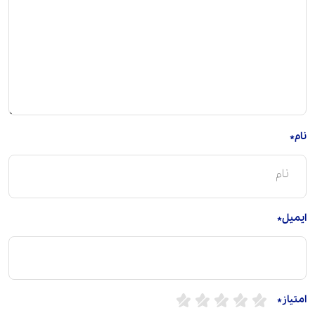
نام*
ایمیل*
امتیاز*