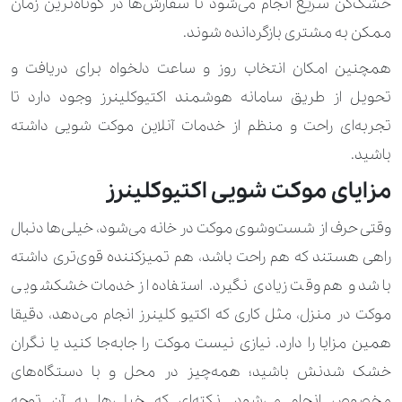
خشک‌کن سریع انجام می‌شود تا سفارش‌ها در کوتاه‌ترین زمان
420.000 تومان
پافر
ممکن به مشتری بازگردانده شوند.
همچنین امکان انتخاب روز و ساعت دلخواه برای دریافت و
310.000 تومان
630.000 تومان
پالتو
تحویل از طریق سامانه هوشمند اکتیوکلینرز وجود دارد تا
490.000 تومان
840.000 تومان
پالتو کار شده
تجربه‌ای راحت و منظم از خدمات آنلاین موکت شویی داشته
باشید.
560.000 تومان
پرچم بزرگ
مزایای موکت شویی اکتیوکلینرز
230.000 تومان
پرچم کوچک
وقتی حرف از شست‌وشوی موکت در خانه می‌شود، خیلی‌ها دنبال
210.000 تومان
280.000 تومان
پلیور
راهی هستند که هم راحت باشد، هم تمیزکننده قوی‌تری داشته
120.000 تومان
170.000 تومان
پیراهن
باشد و هم وقت زیادی نگیرد. استفاده از خدمات خشکشویی
موکت در منزل، مثل کاری که اکتیو کلینرز انجام می‌دهد، دقیقا
140.000 تومان
210.000 تومان
تاپ
همین مزایا را دارد. نیازی نیست موکت را جابه‌جا کنید یا نگران
350.000 تومان
تور عروس ساده
خشک شدنش باشید؛ همه‌چیز در محل و با دستگاه‌های
مخصوص انجام می‌شود. نکته‌ای که خیلی‌ها به آن توجه