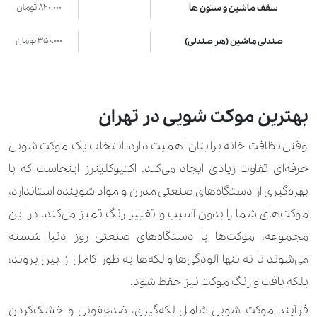
840.000 تومان
سقف ماشین و ستون ها
350.000 تومان
صندلی ماشین (هر صندلی)
200.000 تومان
صندلی ناهار خوری (نفر صندلی)
185.000 تومان
فرش ماشینی و قالیچه
بهترین موکت شویی در تهران
210.000 تومان
کوسن (تشکچه)
وقتی نظافت خانه برایتان اهمیت دارد، انتخاب یک موکت شویی
حرفه‌ای تفاوت زیادی ایجاد می‌کند. اکتیوکلینرز اینجاست که با
400.000 تومان
مبل (نفر صندلی)
بهره‌گیری از دستگاه‌های صنعتی مدرن و مواد شوینده استاندارد،
130.000 تومان
موکت (متر مربع)
موکت‌های شما را بدون آسیب و تغییر رنگ تمیز می‌کند. در این
مجموعه، موکت‌ها با دستگاه‌های صنعتی روز دنیا شسته
210.000 تومان
موکت ماشین (هرکف)
می‌شوند تا نه ‌تنها آلودگی‌ها و لکه‌ها به‌ طور کامل از بین بروند؛
400.000 تومان
نیمکت میز ناهارخوری (۱۰۰ سانتی‌متر)
بلکه بافت و رنگ موکت نیز حفظ شود.
200.000 تومان
نیمکت میز ناهارخوری (۵۰ سانتی‌متر)
فرآیند موکت شویی شامل لکه‌گیری، ضدعفونی و خشک‌کردن