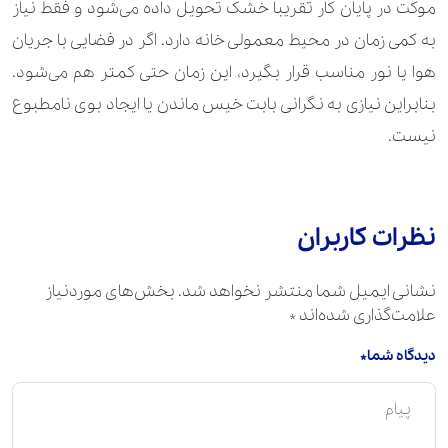
موکت در پایان کار تقریبا خشک تحویل داده می‌شود و فقط نیاز
1.120.000 تومان
کیسه خواب
به کمی زمان در محیط معمولی خانه دارد. اگر در فضایی با جریان
700.000 تومان
لحاف
هوا یا نور مناسب قرار بگیرد، این زمان حتی کمتر هم می‌شود.
بنابراین نیازی به نگرانی بابت خیس ماندن یا ایجاد بوی نامطبوع
280.000 تومان
ملحفه
نیست.
350.000 تومان
انواع صندل و اسلیپر
980.000 تومان
تمام بوت بلند
نظرات کاربران
630.000 تومان
کفش (کتانی و ساده)
نشانی ایمیل شما منتشر نخواهد شد.
بخش‌های موردنیاز
630.000 تومان
کفش جیر
علامت‌گذاری شده‌اند
*
630.000 تومان
کفش چرم زنانه و مردانه
دیدگاه شما*
840.000 تومان
نیم بوت