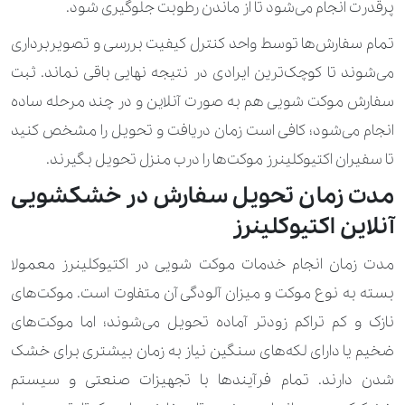
پرقدرت انجام می‌شود تا از ماندن رطوبت جلوگیری شود.
260.000 تومان
350.000 تومان
لباس مجلسی کودک
تمام سفارش‌ها توسط واحد کنترل کیفیت بررسی و تصویربرداری
910.000 تومان
اقلام خاص 1
می‌شوند تا کوچک‌ترین ایرادی در نتیجه نهایی باقی نماند. ثبت
210.000 تومان
اقلام خاص 2
سفارش موکت شویی هم به ‌صورت آنلاین و در چند مرحله ساده
انجام می‌شود؛ کافی است زمان دریافت و تحویل را مشخص کنید
210.000 تومان
560.000 تومان
اورکت
تا سفیران اکتیوکلینرز موکت‌ها را درب منزل تحویل بگیرند.
350.000 تومان
840.000 تومان
اورکت پر
مدت زمان تحویل سفارش در خشکشویی
آنلاین اکتیوکلینرز
280.000 تومان
630.000 تومان
بارانی
560.000 تومان
1.960.000 تومان
مدت زمان انجام خدمات موکت شویی در اکتیوکلینرز معمولا
بارانی چرم طبیعی
بسته به نوع موکت و میزان آلودگی آن متفاوت است. موکت‌های
450.000 تومان
770.000 تومان
بارانی چرم مصنوعی
نازک و کم ‌تراکم زودتر آماده تحویل می‌شوند؛ اما موکت‌های
140.000 تومان
210.000 تومان
بلوز
ضخیم یا دارای لکه‌های سنگین نیاز به زمان بیشتری برای خشک
شدن دارند. تمام فرآیندها با تجهیزات صنعتی و سیستم
190.000 تومان
پاپیون