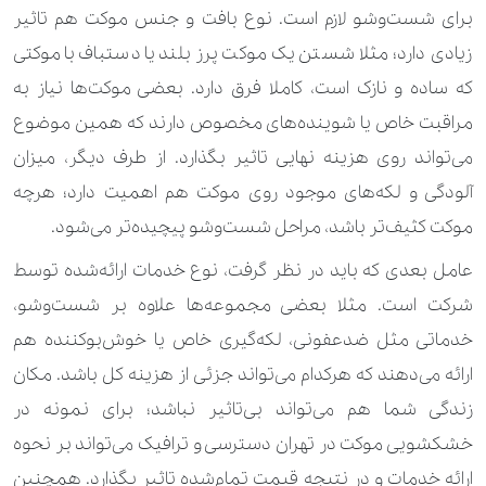
برای شست‌وشو لازم است. نوع بافت و جنس موکت هم تاثیر
1.400.000 تومان
کت جیر
زیادی دارد؛ مثلا شستن یک موکت پرز بلند یا دستباف با موکتی
1.400.000 تومان
کت چرم
که ساده و نازک است، کاملا فرق دارد. بعضی موکت‌ها نیاز به
مراقبت خاص یا شوینده‌های مخصوص دارند که همین موضوع
310.000 تومان
490.000 تومان
کت کار شده
می‌تواند روی هزینه نهایی تاثیر بگذارد. از طرف دیگر، میزان
350.000 تومان
550.000 تومان
کت و دامن
آلودگی و لکه‌های موجود روی موکت هم اهمیت دارد؛ هرچه
موکت کثیف‌تر باشد، مراحل شست‌وشو پیچیده‌تر می‌شود.
370.000 تومان
520.000 تومان
کت و شلوار
عامل بعدی که باید در نظر گرفت، نوع خدمات ارائه‌شده توسط
140.000 تومان
210.000 تومان
کراپ
شرکت است. مثلا بعضی مجموعه‌ها علاوه بر شست‌وشو،
190.000 تومان
کروات
خدماتی مثل ضدعفونی، لکه‌گیری خاص یا خوش‌بوکننده هم
ارائه می‌دهند که هرکدام می‌تواند جزئی از هزینه کل باشد. مکان
160.000 تومان
کلاه پارچه ای
زندگی شما هم می‌تواند بی‌تاثیر نباشد؛ برای نمونه در
700.000 تومان
کیف چرم
خشکشویی موکت در تهران دسترسی و ترافیک می‌تواند بر نحوه
ارائه خدمات و در نتیجه قیمت تمام‌شده تاثیر بگذارد. همچنین
350.000 تومان
کیف ساده