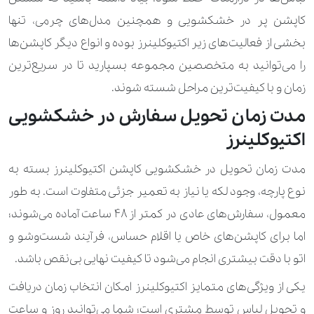
100.000 تومان
190.000 تومان
روسری
کاپشن پر در خشکشویی و همچنین مدل‌های چرمی، تنها
210.000 تومان
400.000 تومان
ژاکت بلند
بخشی از فعالیت‌های زیر اکتیوکلینرز بوده و انواع دیگر کاپشن‌ها
را می‌توانید به متخصصین مجموعه بسپارید تا در سریع‌ترین
170.000 تومان
330.000 تومان
ژاکت ساده
زمان و با کیفیت‌ترین مراحل شسته شوند.
270.000 تومان
450.000 تومان
سارافن
مدت زمان تحویل سفارش در خشکشویی
100.000 تومان
اکتیوکلینرز
ساق دست
2.800.000 تومان
ست اسکی
مدت زمان تحویل در خشکشویی کاپشن اکتیوکلینرز بسته به
نوع پارچه، وجود لکه یا نیاز به تعمیر جزئی متفاوت است. به ‌طور
260.000 تومان
420.000 تومان
سرهمی
معمول، سفارش‌های عادی در کمتر از ۴۸ ساعت آماده می‌شوند؛
420.000 تومان
560.000 تومان
سرهمی کار شده
اما برای کاپشن‌های خاص یا اقلام حساس، فرآیند شست‌وشو و
اتو با دقت بیشتری انجام می‌شود تا کیفیت نهایی بی‌نقص باشد.
170.000 تومان
280.000 تومان
سویشرت
یکی از ویژگی‌های متمایز اکتیوکلینرز امکان انتخاب زمان دریافت
100.000 تومان
190.000 تومان
شال
و تحویل لباس توسط مشتری است؛ شما می‌توانید روز و ساعت