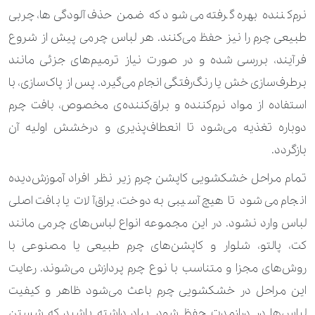
نرم‌کننده بهره گرفته می‌شود که ضمن حذف آلودگی‌ها، چربی
120.000 تومان
حوله دست و صورت
طبیعی چرم را نیز حفظ می‌کنند. هر لباس چرمی پیش از شروع
120.000 تومان
210.000 تومان
دامن
فرآیند، بررسی شده و در صورت نیاز ترمیم‌های جزئی مانند
برطرف‌سازی خش یا رنگ‌رفتگی انجام می‌گیرد. پس از پاک‌سازی، با
210.000 تومان
310.000 تومان
دامن کارشده
استفاده از مواد نرم‌کننده و براق‌کننده‌ی مخصوص، بافت چرم
210.000 تومان
دستکش
دوباره تغذیه می‌شود تا انعطاف‌پذیری و درخشش اولیه آن
بازگردد.
680.000 تومان
دستکش اسکی
تمام مراحل خشکشویی کاپشن چرم زیر نظر افراد آموزش‌دیده
490.000 تومان
دستکش چرم
انجام می‌شود تا هیچ آسیبی به دوخت، یراق‌آلات یا بافت اصلی
190.000 تومان
دستمال گردن
لباس وارد نشود. در این مجموعه انواع لباس‌های چرمی مانند
کت، پالتو، شلوار و کاپشن‌های چرم طبیعی یا مصنوعی با
210.000 تومان
340.000 تومان
روپوش آزمایشگاهی
روش‌های مجزا و متناسب با نوع چرم پردازش می‌شوند. رعایت
140.000 تومان
210.000 تومان
روپوش پزشکی آستین کوتاه
این مراحل در خشکشویی چرم باعث می‌شود ظاهر و کیفیت
لباس‌ها در درازمدت حفظ شود. بیاد داشته باشید که شستن