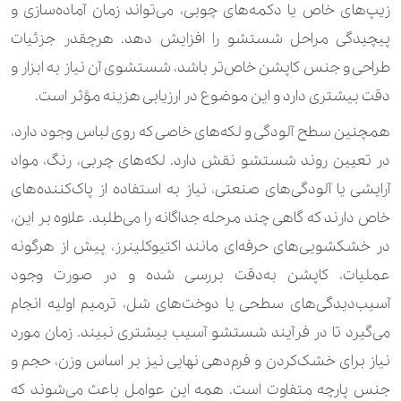
عروسک بزرگ
زیپ‌های خاص یا دکمه‌های چوبی، می‌تواند زمان آماده‌سازی و
پیچیدگی مراحل شستشو را افزایش دهد. هرچقدر جزئیات
240.000 تومان
عروسک معمولی
طراحی و جنس کاپشن خاص‌تر باشد، شستشوی آن نیاز به ابزار و
280.000 تومان
490.000 تومان
قبا
دقت بیشتری دارد و این موضوع در ارزیابی هزینه مؤثر است.
630.000 تومان
کاپشن
همچنین سطح آلودگی و لکه‌های خاصی که روی لباس وجود دارد،
در تعیین روند شستشو نقش دارد. لکه‌های چربی، رنگ، مواد
2.100.000 تومان
کاپشن اسکی
آرایشی یا آلودگی‌های صنعتی، نیاز به استفاده از پاک‌کننده‌های
490.000 تومان
کاپشن بهاره
خاص دارند که گاهی چند مرحله جداگانه را می‌طلبد. علاوه بر این،
در خشکشویی‌های حرفه‌ای مانند اکتیوکلینرز، پیش از هرگونه
350.000 تومان
840.000 تومان
کاپشن پر
عملیات، کاپشن به‌دقت بررسی شده و در صورت وجود
2.100.000 تومان
کاپشن چرم
آسیب‌دیدگی‌های سطحی یا دوخت‌های شل، ترمیم اولیه انجام
می‌گیرد تا در فرآیند شستشو آسیب بیشتری نبیند. زمان مورد
250.000 تومان
350.000 تومان
کت
نیاز برای خشک‌کردن و فرم‌دهی نهایی نیز بر اساس وزن، حجم و
260.000 تومان
420.000 تومان
کت پشمی
جنس پارچه متفاوت است. همه این عوامل باعث می‌شوند که