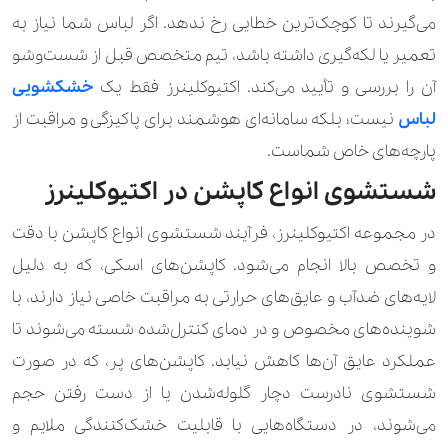
می‌گیرند تا کوچک‌ترین خطایی رخ ندهد. اگر لباس شما نیاز به
350.000 تومان
آغوشی کودک
تعمیر یا لکه‌گیری داشته باشد، تیم متخصص قبل از شست‌وشو
560.000 تومان
پتو کودک
آن را بررسی و تأیید می‌کند. اکتیوکلینرز فقط یک
خشکشویی
لباس
نیست؛ بلکه سامانه‌ای هوشمند برای پاکیزگی و مراقبت از
700.000 تومان
تشک کودک
پارچه‌های خاص شماست.
1.400.000 تومان
صندلی کودک و کریر
شستشوی انواع کاپشن در اکتیوکلینرز
1.120.000 تومان
عروسک بزرگ
در مجموعه اکتیوکلینرز، فرآیند شستشوی انواع کاپشن با دقت
و تخصص بالا انجام می‌شود. کاپشن‌های اسکی، که به دلیل
340.000 تومان
عروسک معمولی
لایه‌های ضدآب و عایق‌های حرارتی به مراقبت خاصی نیاز دارند، با
1.400.000 تومان
کالسکه کودک و گهواره
شوینده‌های مخصوص و در دمای کنترل‌شده شسته می‌شوند تا
عملکرد عایق آن‌ها کاهش نیابد. کاپشن‌های پر، که در صورت
490.000 تومان
کفش کودک و نوزاد
شستشوی نادرست دچار گلوله‌شدن یا از دست رفتن حجم
190.000 تومان
270.000 تومان
لباس کودک و نوزاد
می‌شوند، در دستگاه‌هایی با قابلیت خشک‌کنندگی ملایم و