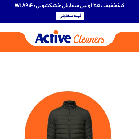
کدتخفیف 50% اولین سفارش خشکشویی: WL8914
ثبت سفارش