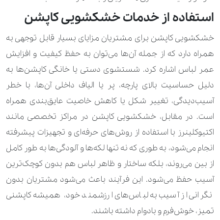
استفاده از خدمات خشکشویی کاپشن
280.000 تومان
490.000 تومان
رومیزی ترمه کوچک
خشکشویی کاپشن برای مشتریان مزایای بسیار قابل توجهی به
560.000 تومان
840.000 تومان
رومیزی ترمه متوسط
همراه دارد که از جمله آن‌ها می‌توان به حفظ کیفیت و افزایش
210.000 تومان
330.000 تومان
رومیزی کوچک
عمر لباس اشاره کرد. شستشوی دستی یا خانگی کاپشن‌ها به
دلیل حساسیت بالای پارچه، پر یا الیاف داخلی آن‌ها، با خطر
280.000 تومان
420.000 تومان
رومیزی متوسط
آسیب‌دیدگی، تغییر شکل یا کاهش خاصیت عایق‌بندی همراه
270.000 تومان
رویه مبل تک نفره
است. در مقابل، خشکشویی کاپشن در مراکز تخصصی مانند
اکتیوکلینرز با استفاده از روش‌های حرفه‌ای و تجهیزات پیشرفته
540.000 تومان
رویه مبل دو نفره
انجام می‌شود، به طوری که نه تنها لکه‌ها و آلودگی‌ها به طور کامل
800.000 تومان
رویه مبل سه نفره
از بین می‌روند، بلکه ساختار و ظاهر لباس هم بدون کوچک‌ترین
آسیب حفظ می‌شود. این فرآیند باعث می‌شود مشتریان بدون
170.000 تومان
280.000 تومان
سجاده
نگرانی از آسیب به لباس‌های ارزشمند خود، همیشه کاپشنی
120.000 تومان
سرویس آشپزخانه پارچه ای
تمیز، خوش‌فرم و بادوام داشته باشند.