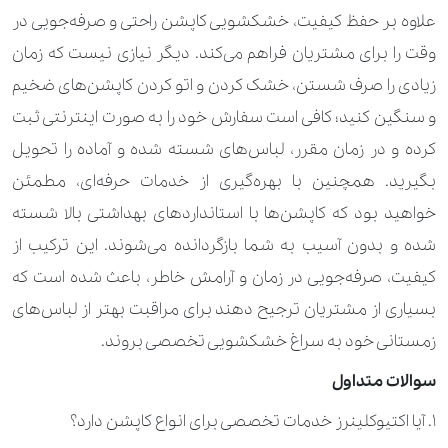
1.120.000 تومان
کیسه خواب
علاوه بر حفظ کیفیت، خشکشویی کاپشن راحتی و صرفه‌جویی در
وقت را برای مشتریان فراهم می‌کند. دیگر نیازی نیست که زمان
700.000 تومان
لحاف
زیادی را صرف شستن، خشک کردن و اتو کردن کاپشن‌های ضخیم
280.000 تومان
ملحفه
و سنگین کنید؛ کافی است سفارش خود را به صورت اینترنتی ثبت
کرده و در زمان مقرر، لباس‌های شسته شده و آماده را تحویل
350.000 تومان
انواع صندل و اسلیپر
بگیرید. همچنین با بهره‌گیری از خدمات حرفه‌ای، مطمئن
980.000 تومان
تمام بوت بلند
خواهید بود که کاپشن‌ها با استانداردهای بهداشتی بالا شسته
شده و بدون آسیب به شما بازگردانده می‌شوند. این ترکیب از
630.000 تومان
کفش (کتانی و ساده)
کیفیت، صرفه‌جویی در زمان و آرامش خاطر، باعث شده است که
630.000 تومان
کفش جیر
بسیاری از مشتریان ترجیح دهند برای مراقبت بهتر از لباس‌های
زمستانی خود به سراغ خشکشویی تخصصی بروند.
630.000 تومان
کفش چرم زنانه و مردانه
سوالات متداول
840.000 تومان
نیم بوت
۱. آیا اکتیوکلینرز خدمات تخصصی برای انواع کاپشن دارد؟