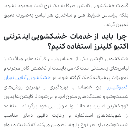
قیمت خشکشویی کاپشن صرفا به یک نرخ ثابت محدود نشود،
1.400.000 تومان
کت جیر
بلکه براساس شرایط فنی و ساختاری هر لباس به‌صورت دقیق
1.400.000 تومان
کت چرم
تعیین گردد.
310.000 تومان
490.000 تومان
چرا باید از خدمات خشکشویی اینترنتی
کت کار شده
اکتیو کلینرز استفاده کنیم؟
350.000 تومان
550.000 تومان
کت و دامن
خشکشویی کاپشن یکی از حساس‌ترین فرآیندهای مراقبت از
370.000 تومان
520.000 تومان
کت و شلوار
لباس‌های زمستانی است که می بایست از تخصص کادر مجرب و
140.000 تومان
210.000 تومان
کراپ
تجهیزات پیشرفته کمک گرفته شود. در
خشکشویی آنلاین تهران
اکتیوکلینرز
، این خدمات با بهره‌گیری از بهترین روش‌های
190.000 تومان
کروات
شست‌وشو و دستگاه‌های مدرن انجام می‌شود تا کاپشن‌ها بدون
160.000 تومان
کلاه پارچه ای
کوچک‌ترین آسیب، به حالت اولیه و زیبایی خود بازگردند. استفاده
از شوینده‌های استاندارد و رعایت دقیق دمای مناسب
700.000 تومان
کیف چرم
شست‌وشو برای هر نوع پارچه، تضمین می‌کند که کیفیت و دوام
350.000 تومان
کیف ساده