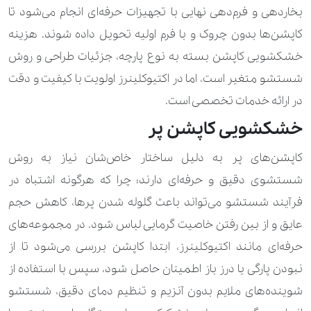
بخاردهی و فرم‌دهی نهایی با تجهیزات حرفه‌ای انجام می‌شود تا
420.000 تومان
پافر
کاپشن‌ها بدون چروک و با فرم اولیه تحویل داده شوند. هزینه
310.000 تومان
630.000 تومان
پالتو
خشکشویی کاپشن بسته به نوع پارچه، جزئیات طراحی و روش
شستشو متغیر است، اما در اکتیوکلینرز اولویت با کیفیت و دقت
490.000 تومان
840.000 تومان
پالتو کار شده
در ارائه خدمات تخصصی است.
560.000 تومان
پرچم بزرگ
خشکشویی کاپشن پر
230.000 تومان
پرچم کوچک
کاپشن‌های پر به دلیل ساختار خاص‌شان نیاز به روش
شستشوی دقیق و حرفه‌ای دارند؛ چرا که هرگونه اشتباه در
210.000 تومان
280.000 تومان
پلیور
فرآیند شستشو می‌تواند باعث گلوله شدن پرها، کاهش حجم
120.000 تومان
170.000 تومان
پیراهن
عایق و از بین رفتن خاصیت گرمایی لباس شود. در مجموعه‌های
حرفه‌ای مانند اکتیوکلینرز، ابتدا کاپشن بررسی می‌شود تا از
140.000 تومان
210.000 تومان
تاپ
نبودن پارگی یا درز باز اطمینان حاصل شود، سپس با استفاده از
350.000 تومان
تور عروس ساده
شوینده‌های ملایم بدون آنزیم و تنظیم دمای دقیق، شستشو