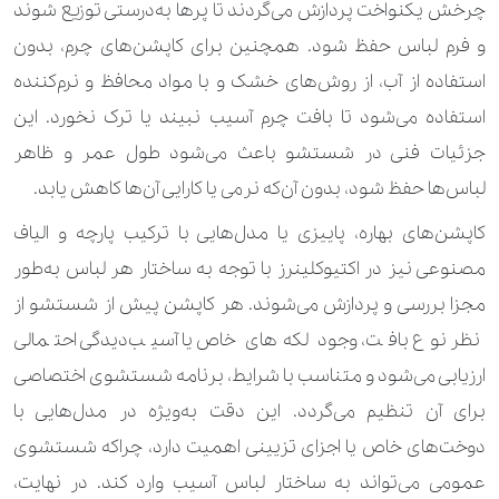
چرخش یکنواخت پردازش می‌گردند تا پرها به‌درستی توزیع شوند
260.000 تومان
350.000 تومان
لباس مجلسی کودک
و فرم لباس حفظ شود. همچنین برای کاپشن‌های چرم، بدون
910.000 تومان
اقلام خاص 1
استفاده از آب، از روش‌های خشک و با مواد محافظ و نرم‌کننده
210.000 تومان
استفاده می‌شود تا بافت چرم آسیب نبیند یا ترک نخورد. این
اقلام خاص 2
جزئیات فنی در شستشو باعث می‌شود طول عمر و ظاهر
210.000 تومان
560.000 تومان
اورکت
لباس‌ها حفظ شود، بدون آن‌که نرمی یا کارایی آن‌ها کاهش یابد.
350.000 تومان
840.000 تومان
اورکت پر
کاپشن‌های بهاره، پاییزی یا مدل‌هایی با ترکیب پارچه و الیاف
مصنوعی نیز در اکتیوکلینرز با توجه به ساختار هر لباس به‌طور
280.000 تومان
630.000 تومان
بارانی
مجزا بررسی و پردازش می‌شوند. هر کاپشن پیش از شستشو از
560.000 تومان
1.960.000 تومان
بارانی چرم طبیعی
نظر نوع بافت، وجود لکه‌های خاص یا آسیب‌دیدگی احتمالی
ارزیابی می‌شود و متناسب با شرایط، برنامه شستشوی اختصاصی
450.000 تومان
770.000 تومان
بارانی چرم مصنوعی
برای آن تنظیم می‌گردد. این دقت به‌ویژه در مدل‌هایی با
140.000 تومان
210.000 تومان
بلوز
دوخت‌های خاص یا اجزای تزیینی اهمیت دارد، چراکه شستشوی
عمومی می‌تواند به ساختار لباس آسیب وارد کند. در نهایت،
190.000 تومان
پاپیون