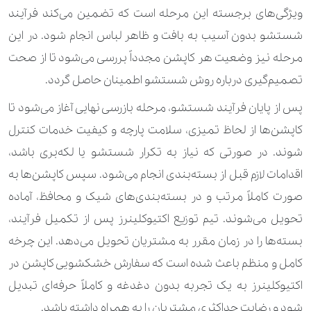
50.000 تومان
60.000 تومان
پرده حریر (متر مربع)
ویژگی‌های برجسته این مرحله است که تضمین می‌کند فرآیند
شستشو بدون آسیب به بافت و ظاهر لباس انجام شود. در این
1.260.000 تومان
پرده زبرا 3 متر
مرحله نیز وضعیت هر کاپشن مجدداً بررسی می‌شود تا از صحت
980.000 تومان
پرده زبرا تا 2 متر
تصمیم‌گیری درباره روش شستشو اطمینان حاصل گردد.
پس از پایان فرآیند شستشو، مرحله بازرسی نهایی آغاز می‌شود تا
60.000 تومان
100.000 تومان
پرده ساتن با آستر (متر مربع)
کاپشن‌ها از لحاظ تمیزی، سلامت پارچه و کیفیت خدمات کنترل
50.000 تومان
90.000 تومان
پرده ساتن بدون آستر (متر مربع)
شوند. در صورتی که نیاز به تکرار شستشو یا لکه‌بری باشد،
اقدامات لازم قبل از بسته‌بندی انجام می‌شود. سپس کاپشن‌ها به
130.000 تومان
140.000 تومان
پرده مخمل (متر مربع)
صورت کاملاً مرتب و در بسته‌بندی‌های شیک و محافظ، آماده
120.000 تومان
روبالشتی
تحویل می‌شوند. تیم توزیع اکتیوکلینرز پس از تکمیل فرآیند،
230.000 تومان
630.000 تومان
بسته‌ها را در زمان مقرر به مشتریان تحویل می‌دهد. این چرخه
روبدوشامبر
کامل و منظم باعث شده است که سفارش خشکشویی کاپشن در
120.000 تومان
روکش کوسن
اکتیوکلینرز به یک تجربه بدون دغدغه و کاملاً حرفه‌ای تبدیل
400.000 تومان
560.000 تومان
رومیزی بیش از 6 نفر
شود و رضایت حداکثری مشتریان را به همراه داشته باشد.