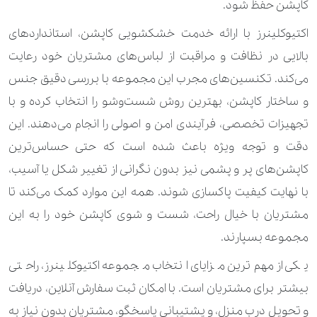
کاپشن حفظ شود.
490.000 تومان
کیف کوله پشتی
اکتیوکلینرز با ارائه خدمت خشکشویی کاپشن، استانداردهای
بالایی در نظافت و مراقبت از لباس‌های مشتریان خود رعایت
140.000 تومان
280.000 تومان
لباس زنانه
می‌کند. تکنسین‌های مجرب این مجموعه با بررسی دقیق جنس
560.000 تومان
840.000 تومان
لباس شب زنانه
و ساختار کاپشن، بهترین روش شست‌وشو را انتخاب کرده و با
تجهیزات تخصصی، فرآیندی امن و اصولی را انجام می‌دهند. این
840.000 تومان
1.120.000 تومان
لباس شب زنانه کارشده
دقت و توجه ویژه باعث شده است که حتی حساس‌ترین
2.800.000 تومان
لباس عروس ساده
کاپشن‌های پر و پشمی نیز بدون نگرانی از تغییر شکل یا آسیب،
با نهایت کیفیت پاکسازی شوند. همه این موارد کمک می‌کند تا
5.600.000 تومان
لباس عروس کار شده
مشتریان با خیال راحت، شست و شوی کاپشن خود را به این
190.000 تومان
270.000 تومان
لباس کودک و نوزاد
مجموعه بسپارند.
2.100.000 تومان
یکی از مهم‌ترین مزایای انتخاب مجموعه اکتیوکلینرز، راحتی
لباس موتور سواری
بیشتر برای مشتریان است. با امکان ثبت سفارش آنلاین، دریافت
250.000 تومان
350.000 تومان
مانتو
و تحویل درب منزل، و پشتیبانی پاسخگو، مشتریان بدون نیاز به