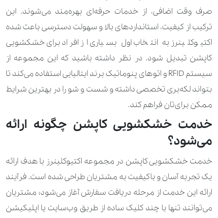
310.000 تومان
610.000 تومان
مانتو مجلسی
صرف وقت اضافی، از خدمات حرفه‌ای بهره‌مند می‌شوند. این
ترکیب از کیفیت، استانداردهای بالا و سهولت دسترسی باعث شده
350.000 تومان
مایو
اکتیوکلینرز به انتخاب اول بسیاری از افراد برای خشکشویی
50.000 تومان
100.000 تومان
مقنعه
کاپشن تبدیل شود. در نظر داشته باشید که این مجموعه از
سیستم RFID و اتوهای پنوماتیک برند ایتالیایی استفاده می‌کند تا
170.000 تومان
280.000 تومان
هودی
بتواند لکه‌بری تخصصی داشته و شست و شو را در بهترین شرایط
170.000 تومان
310.000 تومان
وست
ممکن برای‌تان فراهم کند.
خدمت خشکشویی کاپشن چگونه ارائه
980.000 تومان
انواع تشک
می‌شود؟
350.000 تومان
انواع روتختی
خدمت خشکشویی کاپشن در مجموعه اکتیوکلینرز با هدف ارائه
420.000 تومان
انواع روفرشی (کوچک تا 8 متر مربع)
یک تجربه آسان و باکیفیت به مشتریان طراحی شده است. فرآیند
ارائه این خدمت از مرحله دریافت سفارش آغاز می‌شود؛ مشتریان
280.000 تومان
بالشت
می‌توانند تنها با چند کلیک ساده از طریق وب‌سایت یا اپلیکیشن
560.000 تومان
بالشت پر