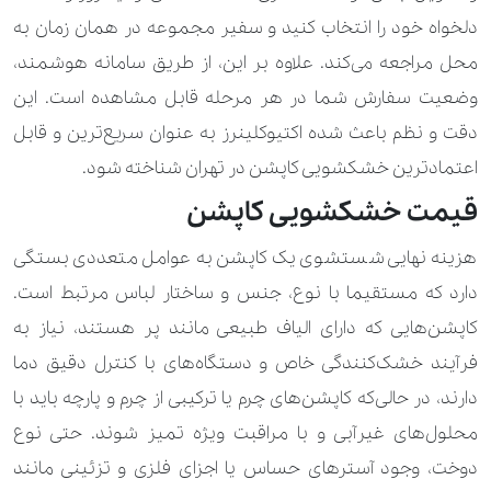
دلخواه خود را انتخاب کنید و سفیر مجموعه در همان زمان به
100.000 تومان
190.000 تومان
شال گردن
محل مراجعه می‌کند. علاوه ‌بر این، از طریق سامانه هوشمند،
350.000 تومان
شال و روسری ابریشمی
وضعیت سفارش شما در هر مرحله قابل مشاهده است. این
120.000 تومان
170.000 تومان
دقت و نظم باعث شده اکتیوکلینرز به عنوان سریع‌ترین و قابل
شلوار
اعتمادترین خشکشویی کاپشن در تهران شناخته شود.
900.000 تومان
شلوار اسکی
قیمت خشکشویی کاپشن
90.000 تومان
140.000 تومان
شلوارک
هزینه نهایی شستشوی یک کاپشن به عوامل متعددی بستگی
700.000 تومان
شنل عروس
دارد که مستقیما با نوع، جنس و ساختار لباس مرتبط است.
کاپشن‌هایی که دارای الیاف طبیعی مانند پر هستند، نیاز به
140.000 تومان
210.000 تومان
شومیز
فرآیند خشک‌کنندگی خاص و دستگاه‌های با کنترل دقیق دما
230.000 تومان
310.000 تومان
شومیز کارشده
دارند، در حالی‌که کاپشن‌های چرم یا ترکیبی از چرم و پارچه باید با
محلول‌های غیرآبی و با مراقبت ویژه تمیز شوند. حتی نوع
280.000 تومان
490.000 تومان
عبا
دوخت، وجود آسترهای حساس یا اجزای فلزی و تزئینی مانند
800.000 تومان