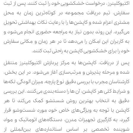
اکتیوکلینرز، درخواست خشکشویی خود را ثبت کنند. پس از ثبت
340.000 تومان
سفارش، تیم دریافت مجموعه در کوتاه‌ترین زمان به محل
پادری
مشتری اعزام شده و کاپشن‌ها را با رعایت نکات بهداشتی تحویل
490.000 تومان
پتو
می‌گیرد. این روند بدون نیاز به مراجعه حضوری انجام می‌شود و
310.000 تومان
پتو مسافرتی
به کاربران این امکان را می‌دهد تا در هر زمان و مکانی سفارش
خود را برای خشکشویی کاپشن به راحتی ثبت کنند.
50.000 تومان
60.000 تومان
پرده آستری (متر مربع)
پس از دریافت، کاپشن‌ها به مرکز پردازش اکتیوکلینرز منتقل
210.000 تومان
پرده ابریشم خام (متر مربع)
شده و مرحله پذیرش و مرتب‌سازی آغاز می‌شود. در این بخش،
کارشناسان مجرب با بررسی دقیق نوع پارچه، میزان آلودگی، لکه‌ها
50.000 تومان
70.000 تومان
پرده ارگانزا (متر مربع)
و شرایط کلی هر کاپشن، آن‌ها را دسته‌بندی می‌کنند. این بررسی
70.000 تومان
100.000 تومان
پرده پارچه‌ای با آستر (متر مربع)
دقیق به انتخاب بهترین روش شستشو کمک می‌کند تا هر
کاپشن با توجه به ویژگی‌های خاص خود مورد شست‌وشو قرار
60.000 تومان
90.000 تومان
پرده پارچه‌ای بدون آستر (متر مربع)
گیرد. به کارگیری تجهیزات مدرن، دستگاه‌های اتوماتیک و مواد
50.000 تومان
60.000 تومان
پرده تور (متر مربع)
شوینده تخصصی بر اساس استانداردهای بین‌المللی از