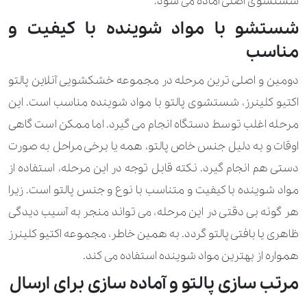
شستشوی اصلی آماده می شود.
340.000 تومان
پادری
شستشو با مواد شوینده با کیفیت و
490.000 تومان
پتو
مناسب
310.000 تومان
پتو مسافرتی
دومین و اصلی ترین مرحله در مجموعه خشکشویی آنلاین پالتو
اکتیو کلینرز، شستشوی پالتو با مواد شوینده مناسب است. این
50.000 تومان
60.000 تومان
پرده آستری (متر مربع)
مرحله اغلب توسط دستگاه انجام می گیرد. اما ممکن است گاهی
210.000 تومان
پرده ابریشم خام (متر مربع)
اوقات و به دلیل جنس خاص پالتو، همه یا برخی مراحل به صورت
دستی هم انجام گیرد. نکته قابل توجه در این مرحله، استفاده از
50.000 تومان
70.000 تومان
پرده ارگانزا (متر مربع)
مواد شوینده با کیفیت و متناسب با نوع و جنس پالتو است. زیرا
70.000 تومان
100.000 تومان
پرده پارچه‌ای با آستر (متر مربع)
هر گونه بی دقتی در این مرحله، می تواند منجر به آسیب دیدگی
ظاهری یا بافتی پالتو گردد. به همین خاطر، مجموعه اکتیو کلینرز
60.000 تومان
90.000 تومان
پرده پارچه‌ای بدون آستر (متر مربع)
همواره از بهترین مواد شوینده استفاده می کند.
50.000 تومان
60.000 تومان
پرده تور (متر مربع)
مرتب سازی پالتو و آماده سازی برای ارسال
50.000 تومان
60.000 تومان
پرده حریر (متر مربع)