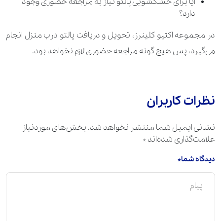
آیا برای خشکشویی پالتو نیاز به مراجعه حضوری وجود
دارد؟
700.000 تومان
لحاف
در مجموعه اکتیو کلینرز، تحویل و دریافت پالتو درب منزل انجام
280.000 تومان
ملحفه
می‌گیرد، پس هیچ گونه مراجعه حضوری لازم نخواهد بود.
350.000 تومان
انواع صندل و اسلیپر
980.000 تومان
تمام بوت بلند
نظرات کاربران
630.000 تومان
کفش (کتانی و ساده)
نشانی ایمیل شما منتشر نخواهد شد.
بخش‌های موردنیاز
630.000 تومان
کفش جیر
علامت‌گذاری شده‌اند
*
630.000 تومان
کفش چرم زنانه و مردانه
دیدگاه شما*
840.000 تومان
نیم بوت