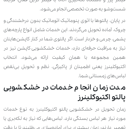
120.000 تومان
حوله دست و صورت
شست‌وشو به‌ صورت تخصصی انجام می‌شود.
120.000 تومان
210.000 تومان
دامن
در پایان، پالتوها با اتوی پنوماتیک اتوماتیک بدون درخشندگی و
210.000 تومان
310.000 تومان
دامن کارشده
چروک، آماده تحویل می‌گردند. این خدمات شامل انواع پارچه‌های
پشمی، چرمی و خزدار است. اگر پالتوی شما در کنار کاپشن‌هایتان
210.000 تومان
دستکش
نیاز به مراقبت حرفه‌ای دارد، خدمات خشکشویی کاپشن نیز در
680.000 تومان
دستکش اسکی
همین مجموعه با همان کیفیت ارائه می‌شود. انتخاب
اکتیوکلینرز یعنی اطمینان از پاکیزگی، نظم و تحویل بی‌نقص
490.000 تومان
دستکش چرم
لباس‌های زمستانی شما.
190.000 تومان
دستمال گردن
مدت زمان انجام خدمات در خشکشویی
پالتو اکتیوکلینرز
210.000 تومان
340.000 تومان
روپوش آزمایشگاهی
زمان تحویل در خشکشویی پالتو اکتیوکلینرز به نوع خدمات
140.000 تومان
210.000 تومان
روپوش پزشکی آستین کوتاه
مورد نیاز هر لباس بستگی دارد. لباس‌هایی که نیاز به لکه‌بری یا
100.000 تومان
190.000 تومان
روسری
تعمیر دارند؛ زمان بیشتری برای آماده‌سازی می‌طلبند تا با دقت