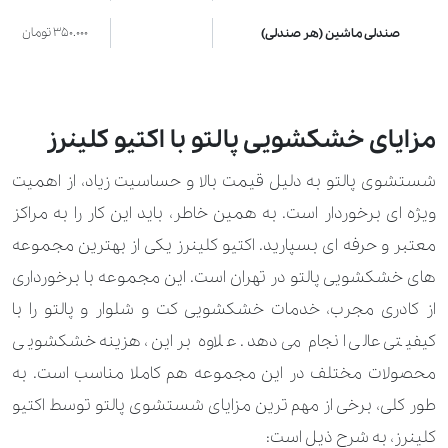
350.000 تومان
صندلی ماشین (هر صندلی)
200.000 تومان
صندلی ناهار خوری (نفر صندلی)
185.000 تومان
فرش ماشینی و قالیچه
مزایای خشکشویی پالتو با اکتیو کلینرز
210.000 تومان
کوسن (تشکچه)
شستشوی پالتو به دلیل قیمت بالا و حساسیت زیاد، از اهمیت
ویژه ای برخوردار است. به همین خاطر، باید این کار را به مراکز
400.000 تومان
مبل (نفر صندلی)
معتبر و حرفه ای بسپارید. اکتیو کلینرز یکی از بهترین مجموعه
130.000 تومان
موکت (متر مربع)
های خشکشویی پالتو در تهران است. این مجموعه با برخورداری
از کادری مجرب، خدمات خشکشویی کت و شلوار و پالتو را با
210.000 تومان
موکت ماشین (هرکف)
کیفیتی عالی انجام می دهد. علاوه بر این، هزینه خشکشویی
400.000 تومان
نیمکت میز ناهارخوری (۱۰۰ سانتی‌متر)
محصولات مختلف در این مجموعه هم کاملا مناسب است. به
طور کلی، برخی از مهم ترین مزایای شستشوی پالتو توسط اکتیو
200.000 تومان
نیمکت میز ناهارخوری (۵۰ سانتی‌متر)
کلینرز، به شرح ذیل است: