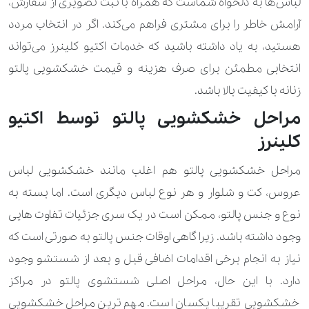
لباس‌ها به دلخواه شماست که همراه با ثبت تصویری از سفارش،
490.000 تومان
کیف کوله پشتی
آرامش خاطر را برای مشتری فراهم می‌کند. اگر در انتخاب مردد
140.000 تومان
280.000 تومان
هستید، به یاد داشته باشید که خدمات اکتیو کلینرز می‌تواند
لباس زنانه
انتخابی مطمئن برای صرف هزینه و قیمت خشکشویی پالتو
560.000 تومان
840.000 تومان
لباس شب زنانه
زنانه با کیفیت بالا باشد.
840.000 تومان
1.120.000 تومان
لباس شب زنانه کارشده
مراحل خشکشویی پالتو توسط اکتیو
کلینرز
2.800.000 تومان
لباس عروس ساده
مراحل خشکشویی پالتو هم اغلب مانند خشکشویی لباس
5.600.000 تومان
لباس عروس کار شده
عروس، کت و شلوار و هر نوع لباس دیگری است. اما بسته به
190.000 تومان
270.000 تومان
لباس کودک و نوزاد
نوع و جنس پالتو، ممکن است در یک سری جزئیات تفاوت هایی
وجود داشته باشد. زیرا گاهی اوقات جنس پالتو به صورتی است که
2.100.000 تومان
لباس موتور سواری
نیاز به انجام برخی اقدامات اضافی قبل و بعد از شستشو وجود
250.000 تومان
350.000 تومان
مانتو
دارد. با این حال، مراحل اصلی شستشوی پالتو در مراکز
خشکشویی تقریبا یکسان است. مهم ترین مراحل خشکشویی
310.000 تومان
610.000 تومان
مانتو مجلسی