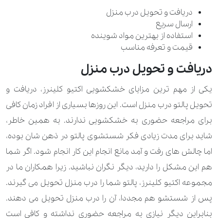
350.000 تومان
آغوشی کودک
دریافت و تحویل درب منزل
ارسال سریع
560.000 تومان
پتو کودک
استفاده از بهترین مواد شوینده
قیمت و تعرفه مناسب
700.000 تومان
تشک کودک
دریافت و تحویل درب منزل
1.400.000 تومان
صندلی کودک و کریر
یکی از مهم ترین مزایای خشکشویی اکتیو کلینرز، دریافت و
1.120.000 تومان
عروسک بزرگ
تحویل پالتو درب منزل است. این روزها بسیاری از افراد زمان کافی
340.000 تومان
عروسک معمولی
برای مراجعه حضوری به خشکشویی ندارند. به همین خاطر،
شاید برای مدت زیادی فکر شستشوی پالتو در ذهن شان بوده،
1.400.000 تومان
کالسکه کودک و گهواره
اما چالش های رفت و آمد مانع انجام این کار انجام شود. اگر شما
490.000 تومان
کفش کودک و نوزاد
هم این مشکل را دارید، دیگر نگران نباشید. زیرا همکاران ما در
مجموعه اکتیو کلینرز، پالتو شما را درب منزل تحویل می گیرند.
190.000 تومان
270.000 تومان
لباس کودک و نوزاد
پس از شستشو هم مجددا، آن را درب منزل تحویل می دهند.
260.000 تومان
350.000 تومان
لباس مجلسی کودک
بنابراین دیگر نیازی به مراجعه حضوری نداشته و کافی است