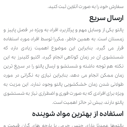
سفارش خود را به صورت آنلاین ثبت کنید.
910.000 تومان
اقلام خاص 1
ارسال سریع
210.000 تومان
اقلام خاص 2
پالتو یکی از وسایل مهم و پرکاربرد افراد به ویژه در فصل پاییز و
210.000 تومان
560.000 تومان
اورکت
زمستان است. به همین خاطر، مکررا توسط افراد مورد استفاده
قرار می گیرد. بنابراین این موضوع اهمیت زیادی دارد که
350.000 تومان
840.000 تومان
اورکت پر
شستشوی آن در زمان کوتاهی انجام گیرد. اکتیو کلینرز به این
280.000 تومان
630.000 تومان
بارانی
نکته هم توجه داشته و شستشو و ارسال پالتو را در سریع ترین
زمان ممکن انجام می دهد. بنابراین نیازی به نگرانی در مورد
560.000 تومان
1.960.000 تومان
بارانی چرم طبیعی
طولانی شدن زمان خشکشویی پالتو وجود ندارد. این مزیت به
450.000 تومان
770.000 تومان
بارانی چرم مصنوعی
ویژه برای افرادی که به صورت فوری و اضطراری نیاز به شستشوی
پالتو دارند، بیش تر حائز اهمیت است.
140.000 تومان
210.000 تومان
بلوز
استفاده از بهترین مواد شوینده
190.000 تومان
پاپیون
پالتوها عمدتا دارای جنس چرمی یا پارچه های گران قیمت و