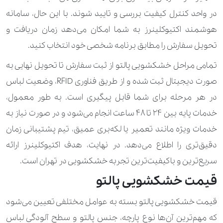
210.000 تومان
400.000 تومان
ژاکت بلند
در واحد کنترل کیفیت بررسی و تایید شوند. با این ‌حال، سامانه
هوشمند اکتیوکلینرز به شما امکان می‌دهد زمان دریافت و
170.000 تومان
330.000 تومان
ژاکت ساده
تحویل سفارش را مطابق برنامه شخصی خود انتخاب کنید.
270.000 تومان
450.000 تومان
سارافن
تمامی مراحل خشکشویی پالتو از ثبت سفارش تا تحویل نهایی به
‌صورت دیجیتال ثبت شده و از طریق فناوری RFID، وضعیت لباس
100.000 تومان
ساق دست
در هر مرحله برای شما قابل پیگیری است. به‌ طور معمول،
2.800.000 تومان
ست اسکی
خدمات پایه بین ۲۴ تا ۴۸ ساعت انجام می‌شود و در صورت نیاز به
خدمات ویژه مانند تعمیر یا لکه‌بری عمیق، تیم پشتیبانی زمان
260.000 تومان
420.000 تومان
سرهمی
دقیق‌تری را اطلاع می‌دهد. در نهایت، هدف اکتیوکلینرز ارائه
420.000 تومان
560.000 تومان
سرهمی کار شده
سریع‌ترین و باکیفیت‌ترین تجربه خشکشویی در تهران است.
170.000 تومان
280.000 تومان
سویشرت
قیمت خشکشویی پالتو
100.000 تومان
190.000 تومان
شال
قیمت خشکشویی پالتو بسته به عوامل مختلفی تعیین می‌شود
که مهم‌ترین آن‌ها نوع پارچه، جنس پالتو و سطح آلودگی لباس
100.000 تومان
190.000 تومان
شال گردن