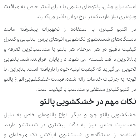
است. برای مثال، پالتوهای پشمی یا دارای آستر خاص به مراقبت
350.000 تومان
شال و روسری ابریشمی
ویژه‌تری نیاز دارند که بر نرخ نهایی تأثیر می‌گذارد.
در اکتیو کلینرز، با استفاده از تجهیزات پیشرفته مانند
120.000 تومان
170.000 تومان
شلوار
دستگاه‌های شستشوی تک‌شویی، اتوهای پرس ایتالیایی و کنترل
900.000 تومان
شلوار اسکی
کیفیت دقیق در هر مرحله، هر پالتو با متناسب‌ترین تعرفه و
90.000 تومان
140.000 تومان
بالاترین دقت شسته می‌شود. در پایان فرآیند، شما پالتویی
شلوارک
تحویل می‌گیرید که کیفیت اولیه خود را بازیافته است. بنابراین، با
700.000 تومان
شنل عروس
توجه به جزئیات خدمات ارائه ‌شده، قیمت خشکشویی انواع پالتو
140.000 تومان
210.000 تومان
شومیز
در اکتیو کلینرز منطقی و متناسب با کیفیت است.
نکات مهم در خشکشویی پالتو
230.000 تومان
310.000 تومان
شومیز کارشده
خشکشویی پالتو چرم و دیگر انواع پالتوهای خاص به دلیل
280.000 تومان
490.000 تومان
عبا
حساسیت جنس، نیاز به دقت بیشتری در شستشو دارند.
800.000 تومان
عروسک بزرگ
استفاده از دستگاه‌های شستشوی آب‌کشی تک‌ مرحله‌ای و