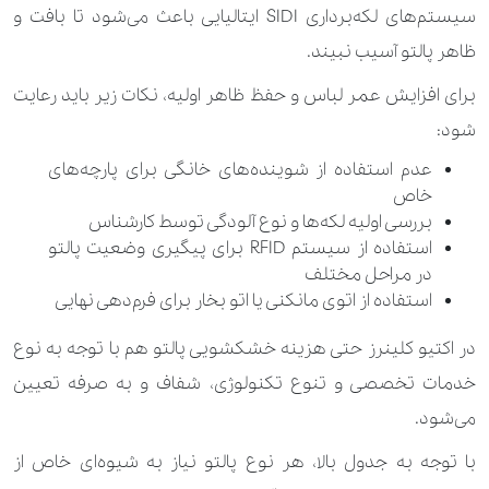
سیستم‌های لکه‌برداری SIDI ایتالیایی باعث می‌شود تا بافت و
240.000 تومان
عروسک معمولی
ظاهر پالتو آسیب نبیند.
280.000 تومان
490.000 تومان
قبا
برای افزایش عمر لباس و حفظ ظاهر اولیه، نکات زیر باید رعایت
630.000 تومان
کاپشن
شود:
عدم استفاده از شوینده‌های خانگی برای پارچه‌های
2.100.000 تومان
کاپشن اسکی
خاص
بررسی اولیه لکه‌ها و نوع آلودگی توسط کارشناس
490.000 تومان
کاپشن بهاره
استفاده از سیستم RFID برای پیگیری وضعیت پالتو
در مراحل مختلف
350.000 تومان
840.000 تومان
کاپشن پر
استفاده از اتوی مانکنی یا اتو بخار برای فرم‌دهی نهایی
2.100.000 تومان
کاپشن چرم
در اکتیو کلینرز حتی هزینه خشکشویی پالتو هم با توجه به نوع
خدمات تخصصی و تنوع تکنولوژی، شفاف و به ‌صرفه تعیین
250.000 تومان
350.000 تومان
کت
می‌شود.
260.000 تومان
420.000 تومان
کت پشمی
با توجه به جدول بالا، هر نوع پالتو نیاز به شیوه‌ای خاص از
1.400.000 تومان
کت جیر