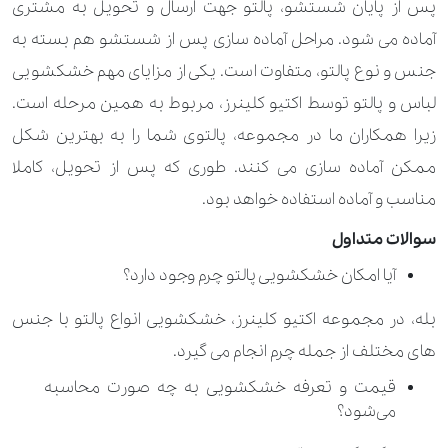
پس از پایان شستشو، پالتو جهت ارسال و تحویل به مشتری
1.260.000 تومان
آماده می شود. مراحل آماده سازی پس از شستشو هم بسته به
پرده زبرا 3 متر
جنس و نوع پالتو، متفاوت است. یکی از مزایای مهم خشکشویی
980.000 تومان
پرده زبرا تا 2 متر
لباس و پالتو توسط اکتیو کلینرز، مربوط به همین مرحله است.
60.000 تومان
100.000 تومان
پرده ساتن با آستر (متر مربع)
زیرا همکاران ما در مجموعه، پالتوی شما را به بهترین شکل
ممکن آماده سازی می کنند. طوری که پس از تحویل، کاملا
50.000 تومان
90.000 تومان
پرده ساتن بدون آستر (متر مربع)
مناسب و آماده استفاده خواهد بود.
130.000 تومان
140.000 تومان
پرده مخمل (متر مربع)
سوالات متداول
120.000 تومان
روبالشتی
آیا امکان خشکشویی پالتو چرم وجود دارد؟
بله، در مجموعه اکتیو کلینرز، خشکشویی انواع پالتو با جنس
230.000 تومان
630.000 تومان
روبدوشامبر
های مختلف از جمله چرم انجام می گیرد.
120.000 تومان
روکش کوسن
قیمت و تعرفه خشکشویی به چه صورت محاسبه
می‌شود؟
400.000 تومان
560.000 تومان
رومیزی بیش از 6 نفر