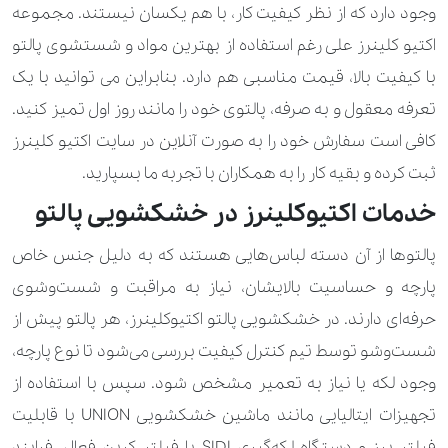
وجود دارد که از نظر کیفیت کار، با هم یکسان نیستند. مجموعه
120.000 تومان
170.000 تومان
تیشرت
اکتیو کلینرز علی رغم استفاده از بهترین مواد و شستشوی پالتو
60.000 تومان
100.000 تومان
جلیقه
با کیفیت بالا، قیمت مناسبی هم دارد. بنابراین می توانید با یک
تعرفه معقول و به صرفه، پالتوی خود را مانند روز اول تمیز کنید.
90.000 تومان
جوراب
کافی است سفارش خود را به صورت آنلاین در سایت اکتیو کلینرز
210.000 تومان
350.000 تومان
چادر
ثبت کرده و بقیه کار را به همکاران با تجربه ما بسپارید.
خدمات اکتیوکلینرز در خشکشویی پالتو
1.190.000 تومان
چمدان بزرگ
پالتوها از آن دسته لباس‌هایی هستند که به دلیل جنس خاص
560.000 تومان
چمدان کوچک و کابینی
پارچه و حساسیت بالایشان، نیاز به مراقبت و شست‌وشوی
840.000 تومان
چمدان متوسط
حرفه‌ای دارند. در خشکشویی پالتو اکتیوکلینرز، هر پالتو پیش از
شست‌وشو توسط تیم کنترل کیفیت بررسی می‌شود تا نوع پارچه،
210.000 تومان
حوله استخری
وجود لکه یا نیاز به تعمیر مشخص شود. سپس با استفاده از
350.000 تومان
حوله تن‌پوش
تجهیزات ایتالیایی مانند ماشین خشکشویی UNION با قابلیت
فیلتر پرز و دستگاه لکه‌گیری SIDI با فیلتر کربن فعال، فرایند