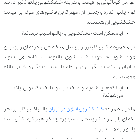
عوامل گوناگونی بر قیمت و هزینه خشکشویی پالتو تاثیر دارند.
280.000 تومان
490.000 تومان
رومیزی ترمه کوچک
نوع پالتو، اندازه و جنس آن، مهم ترین فاکتورهای موثر بر قیمت
560.000 تومان
840.000 تومان
رومیزی ترمه متوسط
خشکشویی آن هستند.
آیا ممکن است خشکشویی به پالتو آسیب برساند؟
210.000 تومان
330.000 تومان
رومیزی کوچک
در مجموعه اکتیو کلینرز از پرسنل متخصص و حرفه ای و بهترین
280.000 تومان
420.000 تومان
رومیزی متوسط
مواد شوینده جهت شستشوی پالتوها استفاده می شود.
270.000 تومان
رویه مبل تک نفره
بنابراین نیازی به نگرانی در رابطه با آسیب دیدگی و خرابی پالتو
وجود ندارد.
540.000 تومان
رویه مبل دو نفره
آیا لکه‌های شدید و سخت پالتو با خشکشویی پاک
800.000 تومان
رویه مبل سه نفره
می‌شوند؟
170.000 تومان
280.000 تومان
سجاده
ما در مجموعه
خشکشویی آنلاین در تهران
پالتو اکتیو کلینرز، هر
لکه ای را با مواد شوینده مناسب برطرف خواهیم کرد. کافی است
120.000 تومان
سرویس آشپزخانه پارچه ای
پالتو را به ما بسپارید.
1.120.000 تومان
کیسه خواب