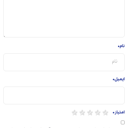
نام*
ایمیل*
امتیاز*