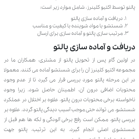
پالتو توسط اکتیو کلینرز، شامل موارد زیر است:
350.000 تومان
مایو
دریافت و آماده سازی پالتو
شستشو با مواد شوینده با کیفیت و مناسب
50.000 تومان
100.000 تومان
مقنعه
مرتیب سازی پالتو و آماده سازی برای ارسال
170.000 تومان
280.000 تومان
هودی
دریافت و آماده سازی پالتو
170.000 تومان
310.000 تومان
وست
در اولین گام پس از تحویل پالتو از مشتری، همکاران ما در
مجموعه اکتیو کلینرز آن را برای شستشو آماده می کنند. معمولا
980.000 تومان
انواع تشک
در این مرحله پالتو مورد بررسی قرار می گیرد تا از عدم وجود
350.000 تومان
انواع روتختی
محتویات اضافی درون آن، اطمینان حاصل شود. زیرا وجود
ناخواسته برخی محتویات درون پالتو، علاوه بر اختلال در عملکرد
420.000 تومان
انواع روفرشی (کوچک تا 8 متر مربع)
شستشو، می تواند حتی موجب آسیب دیدگی پالتو گردد. علاوه بر
280.000 تومان
بالشت
بررسی پالتو، ممکن است رفع برخی آلودگی و لکه ها هم قبل از
شستشوی اصلی انجام گیرد. به این ترتیب، پالتو جهت
560.000 تومان
بالشت پر