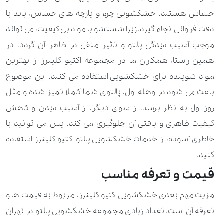
420.000 تومان
پافر
حساس هستند. خشکشویی چرم و پارچه های حساس، باید با
310.000 تومان
630.000 تومان
پالتو
دقت فراوانی انجام گیرد. زیرا شستشو با مواد بی کیفیت، می تواند
موجب آسیب دیدگی پالتو و تاثیر منفی در ظاهر آن گردد. در
490.000 تومان
840.000 تومان
پالتو کار شده
همین راستا، همکاران ما در مجموعه اکتیو کلینرز از بهترین
560.000 تومان
پرچم بزرگ
مواد شوینده برای خشکشویی استفاده می کنند. این موضوع
باعث می شود در وهله اول، پالتوی شما کاملا تمیز شده و مثل
230.000 تومان
پرچم کوچک
روز اول به نظر برسد. از سوی دیگر، از آسیب دیدن و کاهش
210.000 تومان
280.000 تومان
پلیور
کیفیت ظاهری و بافتی آن جلوگیری می کند. پس می توانید با
خاطری آسوده، از خدمات خشکشویی پالتو اکتیو کلینرز استفاده
120.000 تومان
170.000 تومان
پیراهن
کنید.
140.000 تومان
210.000 تومان
تاپ
قیمت و تعرفه مناسب
350.000 تومان
تور عروس ساده
مزیت مهم بعدی خشکشویی اکتیو کلینرز، مربوط به قیمت ها و
تعرفه آن است. تعداد زیادی مجموعه خشکشویی پالتو در تهران
560.000 تومان
تور عروس کار شده