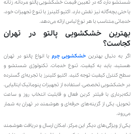
شستشو دارد که در تعیین قیمت خشکشویی پالتو مردانه، زنانه
یا حتی بچه‌گانه نیز نقش دارد. اکتیو کلینرز با تنوع تجهیزات خود،
1.400.000 تومان
کت چرم
خدماتی متناسب با هر نوع لباس ارائه می‌دهد.
310.000 تومان
490.000 تومان
کت کار شده
بهترین خشکشویی پالتو در تهران
350.000 تومان
550.000 تومان
کجاست؟
کت و دامن
370.000 تومان
520.000 تومان
کت و شلوار
اگر به دنبال بهترین
خشکشویی چرم
یا انواع پالتو در تهران
هستید، باید به کیفیت، تنوع خدمات، تکنولوژی شستشو و
140.000 تومان
210.000 تومان
کراپ
سطح کنترل کیفیت توجه کنید. اکتیو کلینرز با تجربه‌ای گسترده
190.000 تومان
کروات
در خشکشویی تخصصی، استفاده از تجهیزات پنوماتیک ایتالیایی،
لکه‌برداری با فیلتر کربن فعال و قابلیت انتخاب روز و ساعت
160.000 تومان
کلاه پارچه ای
تحویل، یکی از گزینه‌های حرفه‌ای و هوشمند در تهران به شمار
700.000 تومان
کیف چرم
می‌رود.
یکی از ویژگی‌های دیگر این مرکز، امکان ارسال و دریافت هوشمند
350.000 تومان
کیف ساده