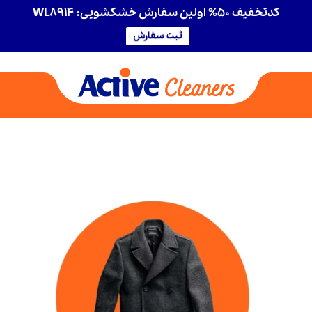
کدتخفیف 50% اولین سفارش خشکشویی: WL8914
ثبت سفارش