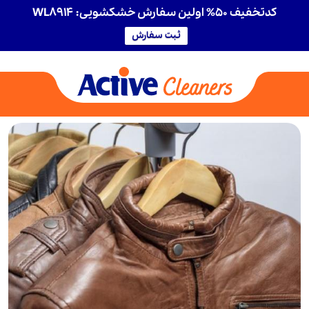
کدتخفیف 50% اولین سفارش خشکشویی: WL8914
ثبت سفارش