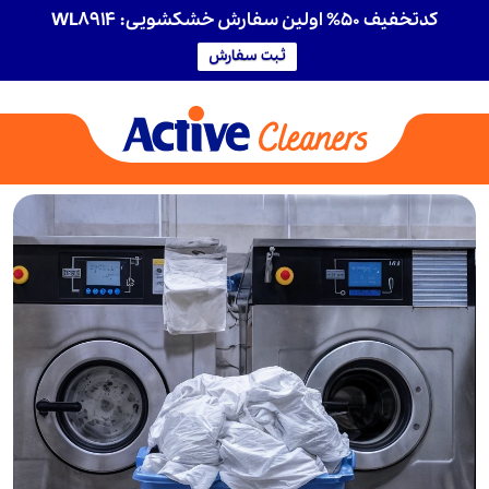
کدتخفیف 50% اولین سفارش خشکشویی: WL8914
ثبت سفارش