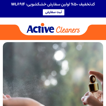
کدتخفیف 50% اولین سفارش خشکشویی: WL8914
ثبت سفارش