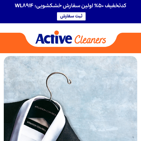
کدتخفیف 50% اولین سفارش خشکشویی: WL8914
ثبت سفارش