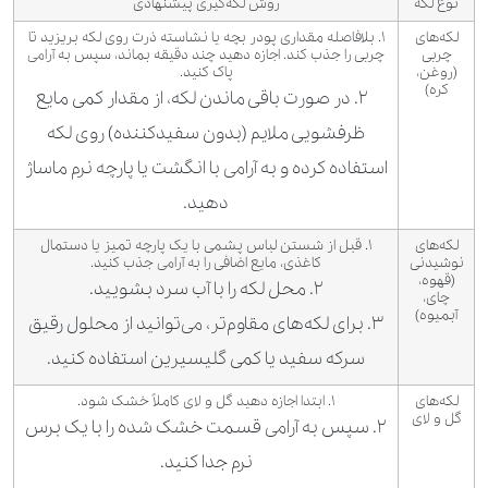
نوع لکه
روش لکه‌گیری پیشنهادی
لکه‌های
۱. بلافاصله مقداری پودر بچه یا نشاسته ذرت روی لکه بریزید تا
چربی
چربی را جذب کند. اجازه دهید چند دقیقه بماند، سپس به آرامی
(روغن،
پاک کنید.
کره)
۲. در صورت باقی ماندن لکه، از مقدار کمی مایع
ظرفشویی ملایم (بدون سفیدکننده) روی لکه
استفاده کرده و به آرامی با انگشت یا پارچه نرم ماساژ
دهید.
لکه‌های
۱. قبل از
شستن لباس پشمی
با یک پارچه تمیز یا دستمال
نوشیدنی
کاغذی، مایع اضافی را به آرامی جذب کنید.
(قهوه،
۲. محل لکه را با آب سرد بشویید.
چای،
آبمیوه)
۳. برای لکه‌های مقاوم‌تر، می‌توانید از محلول رقیق
سرکه سفید یا کمی گلیسیرین استفاده کنید.
لکه‌های
۱. ابتدا اجازه دهید گل و لای کاملاً خشک شود.
گل و لای
۲. سپس به آرامی قسمت خشک شده را با یک برس
نرم جدا کنید.