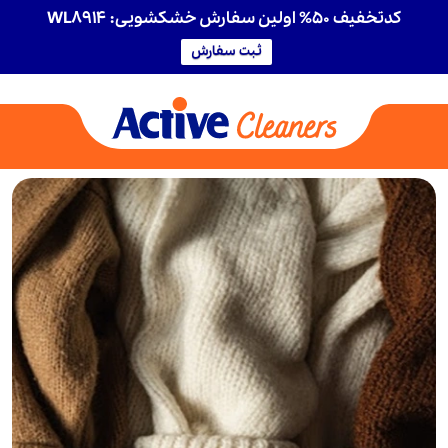
کدتخفیف 50% اولین سفارش خشکشویی: WL8914
ثبت سفارش