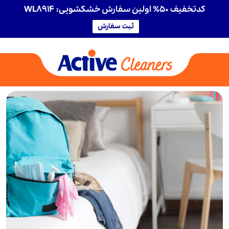
کدتخفیف 50% اولین سفارش خشکشویی: WL8914
ثبت سفارش