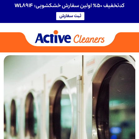
کدتخفیف 50% اولین سفارش خشکشویی: WL8914
ثبت سفارش