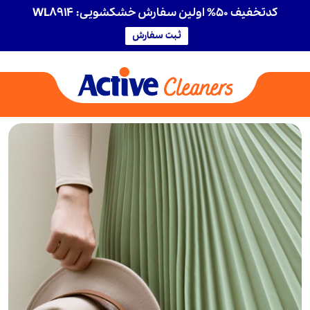
کدتخفیف 50% اولین سفارش خشکشویی: WL8914
ثبت سفارش